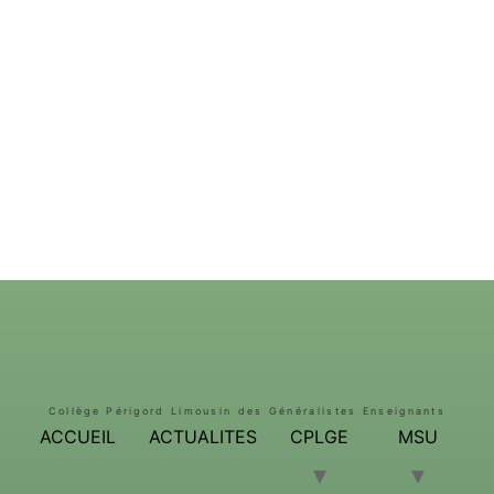
Collège Périgord Limousin des Généralistes Enseignants
ACCUEIL
ACTUALITES
CPLGE
MSU